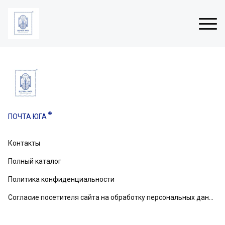
Н
о
в
®
ПОЧТА ЮГА
о
г
о
Контакты
вом
д
н
Полный каталог
и
е
Политика конфиденциальности
о
Согласие посетителя сайта на обработку персональных данных
т
к
р