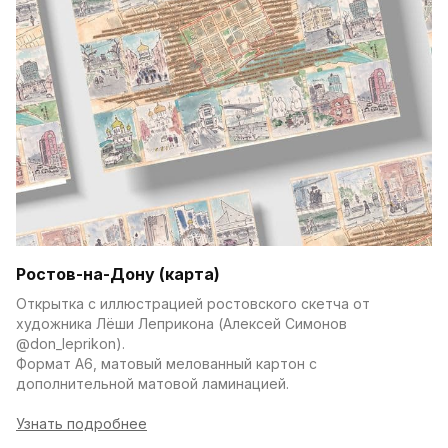
ы
т
к
и
Ростов-на-Дону (карта)
Открытка с иллюстрацией ростовского скетча от 
художника Лёши Леприкона (Алексей Симонов 
@don_leprikon).
Формат А6, матовый мелованный картон с 
дополнительной матовой ламинацией.
Узнать подробнее