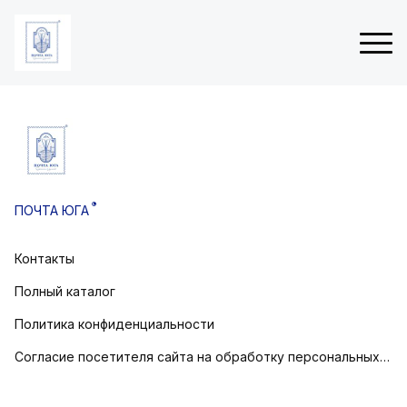
ые
Н
 (3D
о
в
®
ПОЧТА ЮГА
о
товом
г
о
Контакты
остовом
д
н
Полный каталог
и
е
Политика конфиденциальности
о
Согласие посетителя сайта на обработку персональных данных
т
к
р