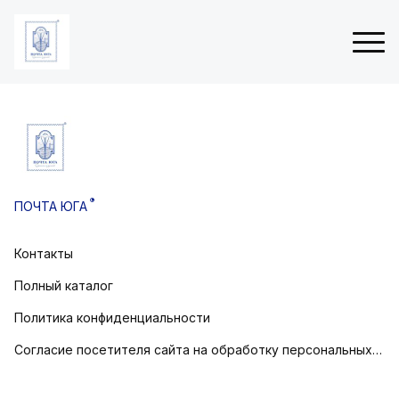
ые
Н
 (3Д
о
в
®
ПОЧТА ЮГА
о
товом
г
о
Контакты
остовом
д
н
Полный каталог
и
е
Политика конфиденциальности
о
Согласие посетителя сайта на обработку персональных данных
т
к
р