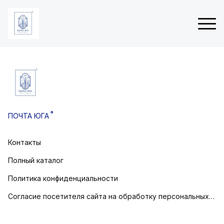
ые
Н
 (3Д
о
в
®
ПОЧТА ЮГА
о
товом
г
о
Контакты
остовом
д
н
Полный каталог
и
е
Политика конфиденциальности
о
Согласие посетителя сайта на обработку персональных данных
т
к
р