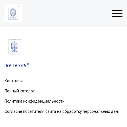
Н
о
в
®
ПОЧТА ЮГА
о
г
о
Контакты
вом
д
н
Полный каталог
и
е
Политика конфиденциальности
о
Согласие посетителя сайта на обработку персональных данных
т
к
р