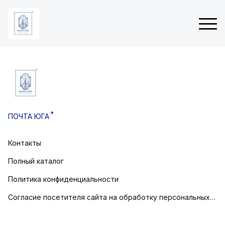
ые
Н
 (3Д
о
в
®
ПОЧТА ЮГА
о
товом
г
о
Контакты
остовом
д
н
Полный каталог
и
е
Политика конфиденциальности
о
Согласие посетителя сайта на обработку персональных данных
т
к
р