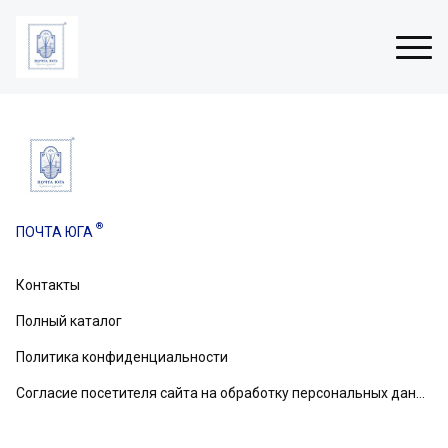
Н
о
в
®
ПОЧТА ЮГА
о
г
о
Контакты
вом
д
н
Полный каталог
и
е
Политика конфиденциальности
о
Согласие посетителя сайта на обработку персональных данных
т
к
р