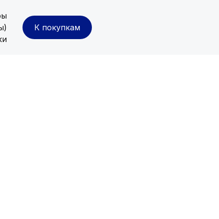
ры
ы)
К покупкам
ки