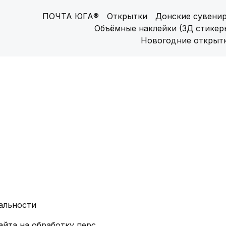
ПОЧТА ЮГА®
Открытки
Донские сувени
Объёмные наклейки (3Д стикер
Новогодние открыт
альности
Согласие посетителя сайта на обработку персональных данных