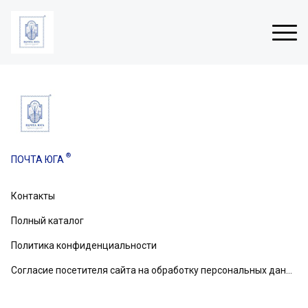
Н
о
в
®
ПОЧТА ЮГА
о
г
о
Контакты
вом
д
н
Полный каталог
и
е
Политика конфиденциальности
о
Согласие посетителя сайта на обработку персональных данных
т
к
р