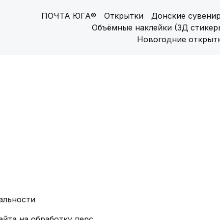
ПОЧТА ЮГА®
Открытки
Донские сувени
Объёмные наклейки (3Д стикер
Новогодние открыт
альности
Согласие посетителя сайта на обработку персональных данных