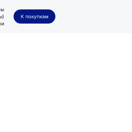
ры
ы)
К покупкам
ки