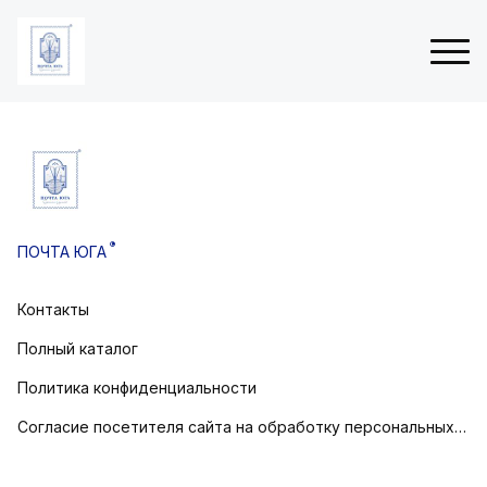
ые
Н
 (3Д
о
в
®
ПОЧТА ЮГА
о
товом
г
о
Контакты
остовом
д
н
Полный каталог
и
е
Политика конфиденциальности
о
Согласие посетителя сайта на обработку персональных данных
т
к
р