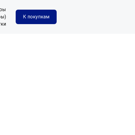
иры
ры)
К покупкам
тки