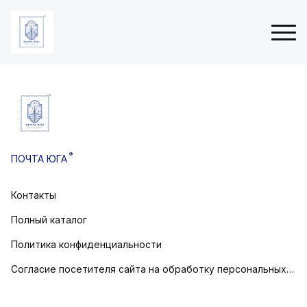
ые
Н
 (3Д
о
в
®
ПОЧТА ЮГА
о
товом
г
о
Контакты
остовом
д
н
Полный каталог
и
е
Политика конфиденциальности
о
Согласие посетителя сайта на обработку персональных данных
т
к
р