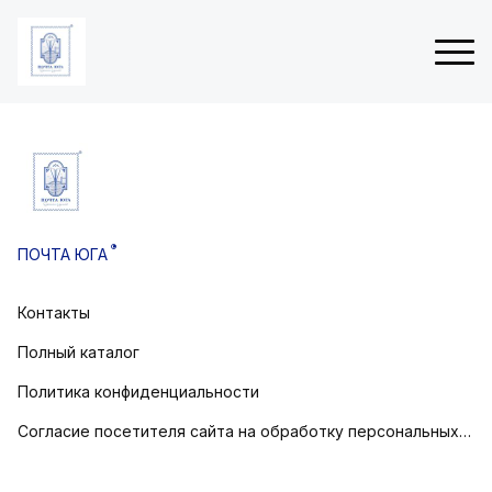
ые
Н
 (3Д
о
в
®
ПОЧТА ЮГА
о
товом
г
о
Контакты
остовом
д
н
Полный каталог
и
е
Политика конфиденциальности
о
Согласие посетителя сайта на обработку персональных данных
т
к
р