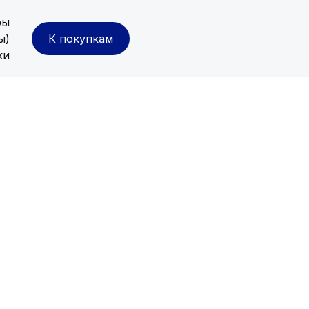
ры
ы)
К покупкам
ки