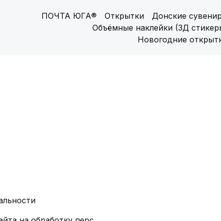
ПОЧТА ЮГА®
Открытки
Донские сувени
Объёмные наклейки (3Д стикер
Новогодние открыт
альности
Согласие посетителя сайта на обработку персональных данных