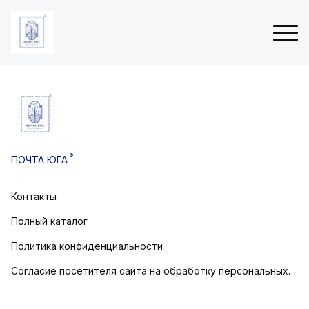
ые
Н
 (3Д
о
в
®
ПОЧТА ЮГА
о
товом
г
о
Контакты
остовом
д
н
Полный каталог
и
е
Политика конфиденциальности
о
Согласие посетителя сайта на обработку персональных данных
т
к
р