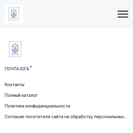
ые
Н
 (3Д
о
в
®
ПОЧТА ЮГА
о
товом
г
о
Контакты
остовом
д
н
Полный каталог
и
е
Политика конфиденциальности
о
Согласие посетителя сайта на обработку персональных данных
т
к
р