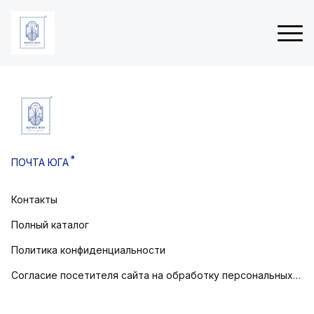
ые
Н
 (3Д
о
в
®
ПОЧТА ЮГА
о
товом
г
о
Контакты
остовом
д
н
Полный каталог
и
е
Политика конфиденциальности
о
Согласие посетителя сайта на обработку персональных данных
т
к
р