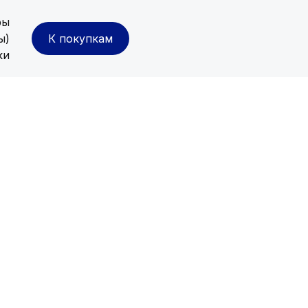
ры
ы)
К покупкам
ки