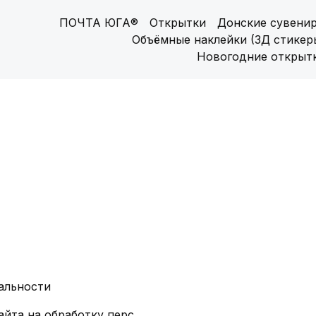
ПОЧТА ЮГА®
Открытки
Донские сувени
Объёмные наклейки (3Д стикер
Новогодние открыт
альности
Согласие посетителя сайта на обработку персональных данных