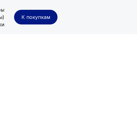
ры
ы)
К покупкам
ки